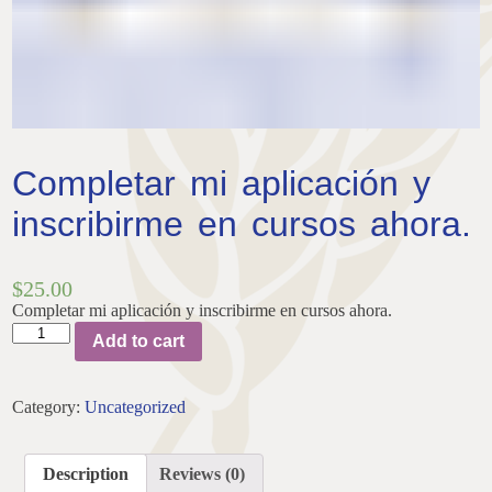
Completar mi aplicación y
inscribirme en cursos ahora.
$
25.00
Completar mi aplicación y inscribirme en cursos ahora.
Completar
Add to cart
mi
aplicación
y
Category:
Uncategorized
inscribirme
en
cursos
Description
Reviews (0)
ahora.