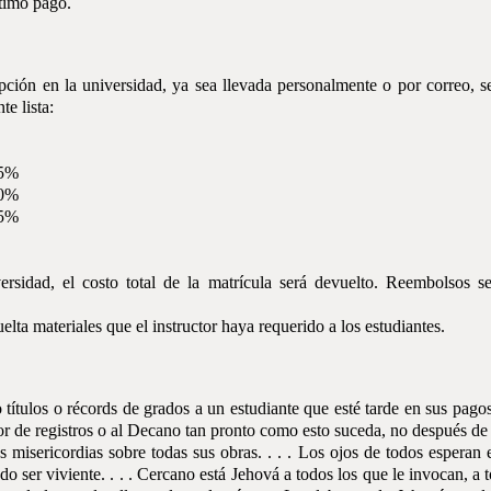
timo pago.
ipción en la universidad, ya sea llevada personalmente o por correo, se
te lista:
75%
50%
25%
rsidad, el costo total de la matrícula será devuelto. Reembolsos s
ta materiales que el instructor haya requerido a los estudiantes.
o títulos o récords de grados a un estudiante que esté tarde en sus pagos.
or de registros o al Decano tan pronto como esto suceda, no después de
 misericordias sobre todas sus obras. . . . Los ojos de todos esperan 
o ser viviente. . . . Cercano está Jehová a todos los que le invocan, a 