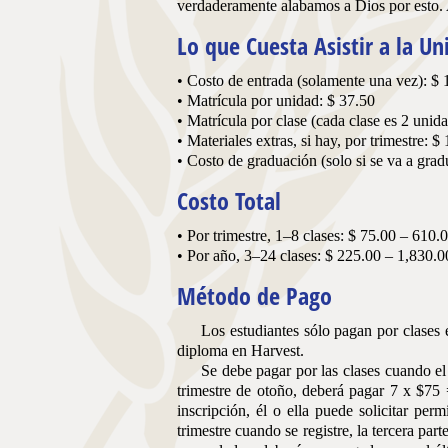
verdaderamente alabamos a Dios por esto. 
Lo que Cuesta Asistir a la Un
• Costo de entrada (solamente una vez): $ 
• Matrícula por unidad: $ 37.50
• Matrícula por clase (cada clase es 2 unid
• Materiales extras, si hay, por trimestre: $
• Costo de graduación (solo si se va a grad
Costo Total
• Por trimestre, 1–8 clases: $ 75.00 – 610.
• Por año, 3–24 clases: $ 225.00 – 1,830.0
Método de Pago
Los
estudiantes sólo pagan por clases e
diploma en Harvest.
Se
debe pagar por las clases cuando el e
trimestre de otoño, deberá pagar 7 x $75 
inscripción, él o ella puede solicitar per
trimestre cuando se registre, la tercera par