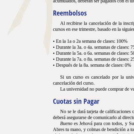
acumulados, deberán ser pagados con el úl
Reembolsos
Al
recibirse la cancelación de la inscr
cursos en ese trimestre, basado en la siguien
• En la 1a o 2a semana de clases: 100%
• Durante la 3a. o 4a. semanas de clases: 
• Durante la 5a. o 6a. semanas de clases: 
• Durante la 7a. o 8a. semanas de clases: 
• Después de la 8a. semana de clases: 0%
Si
un curso es cancelado por la unive
cancelación del curso.
La
universidad no puede comprar de vuel
Cuotas sin Pagar
No
se le dará tarjeta de calificaciones 
deberá asegurarse de comunicarlo al direct
Bueno
es Jehová para con todos, y Sus
Abres tu mano, y colmas de bendición a tod