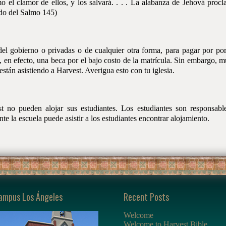
mo el clamor de ellos, y los salvará. . . . La alabanza de Jehová pro
do del Salmo 145)
l gobierno o privadas o de cualquier otra forma, para pagar por porc
e, en efecto, una beca por el bajo costo de la matrícula. Sin embargo, m
stán asistiendo a Harvest. Averigua esto con tu iglesia.
 no pueden alojar sus estudiantes. Los estudiantes son responsable
 la escuela puede asistir a los estudiantes encontrar alojamiento.
ampus Los Ángeles
Recent Posts
Welcome
Welcome to Harvest Bible